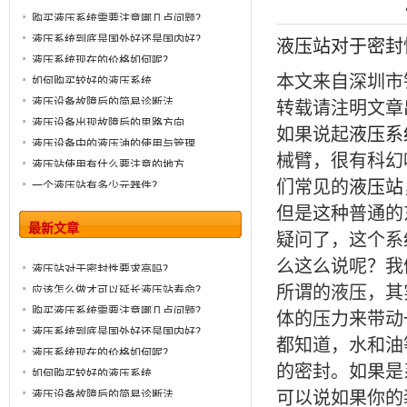
购买液压系统需要注意哪几点问题？
液压系统到底是国外好还是国内好？
液压站对于密封性要求
液压系统现在的价格如何呢？
本文来自深圳市
如何购买较好的液压系统
液压设备故障后的简易诊断法
转载请注明文章
液压设备出现故障后的思路方向
如果说起
液压系
液压设备中的液压油的使用与管理
械臂，很有科幻
液压站使用有什么要注意的地方
们常见的
液压站
一个液压站有多少元器件？
但是这种普通的
最新文章
疑问了，这个系
么这么说呢？我
液压站对于密封性要求高吗？
所谓的液压，其
应该怎么做才可以延长液压站寿命？
购买液压系统需要注意哪几点问题？
体的压力来带动
液压系统到底是国外好还是国内好？
都知道，水和油
液压系统现在的价格如何呢？
的密封。如果是
如何购买较好的液压系统
可以说如果你的
液压设备故障后的简易诊断法