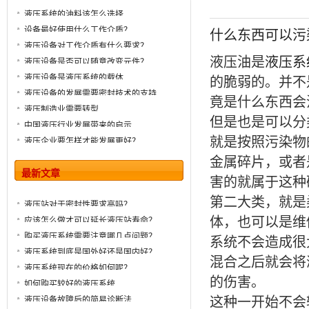
液压系统的油料该怎么选择
设备最好使用什么工作介质？
什么东西可以污染液压
液压设备对工作介质有什么要求？
液压油是
液压系
液压设备是否可以随意改变元件？
液压设备是液压系统的载体
的脆弱的。并不
液压设备的发展需要密封技术的支持
竟是什么东西会
液压制造业需要转型
但是也是可以分
中国液压行业发展带来的启示
就是按照污染物
液压企业要怎样才能发展更好？
金属碎片，或者
最新文章
害的就属于这种
第二大类，就是
液压站对于密封性要求高吗？
体，也可以是维
应该怎么做才可以延长液压站寿命？
购买液压系统需要注意哪几点问题？
系统不会造成很
液压系统到底是国外好还是国内好？
混合之后就会将
液压系统现在的价格如何呢？
的伤害。
如何购买较好的液压系统
这种一开始不会
液压设备故障后的简易诊断法